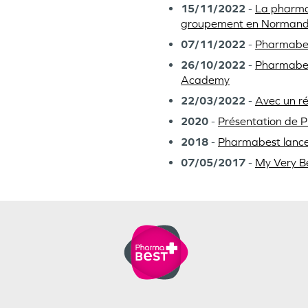
15/11/2022
-
La pharmac
groupement en Normand
07/11/2022
-
Pharmabes
26/10/2022
-
Pharmabest
Academy
22/03/2022
-
Avec un ré
2020
-
Présentation de P
2018
-
Pharmabest lance
07/05/2017
-
My Very Be