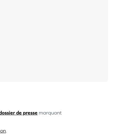
dossier de presse
marquant
ion
.