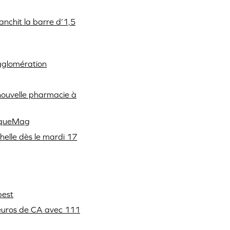
nchit la barre d’1,5
agglomération
nouvelle pharmacie à
tiqueMag
elle dès le mardi 17
best
’euros de CA avec 111