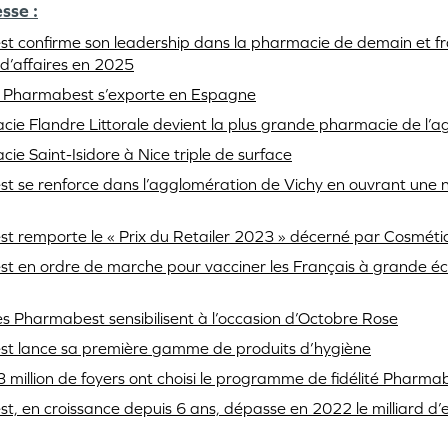
sse :
 confirme son leadership dans la pharmacie de demain et fra
e d’affaires en 2025
 Pharmabest s’exporte en Espagne
ie Flandre Littorale devient la plus grande pharmacie de l’
ie Saint-Isidore à Nice triple de surface
 se renforce dans l’agglomération de Vichy en ouvrant une 
t remporte le « Prix du Retailer 2023 » décerné par Cosmé
 en ordre de marche pour vacciner les Français à grande éch
nes Pharmabest sensibilisent à l’occasion d’Octobre Rose
t lance sa première gamme de produits d’hygiène
3 million de foyers ont choisi le programme de fidélité Pharma
, en croissance depuis 6 ans, dépasse en 2022 le milliard d