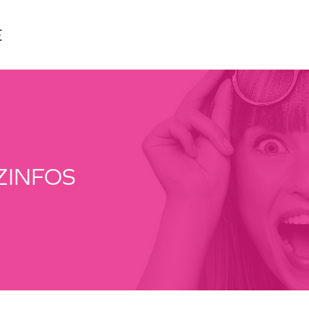
É
ZINFOS