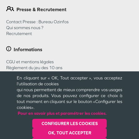
Presse & Recrutement
Contact Presse : Bureau Ozinfos
Qui sommes nous ?
Recrutement
Informations
CGU et mentions légales
Règlement du jeu des 10 ans
Règlement du jeu concours Pharmababy 2026
En cliquant sur « OK, Tout accepter », vous acceptez
CGU Carte Cadeau
l'utilisation de cookies
Plan du site
qui nous permettent de mieux comprendre vos usages
Cookies et confidentialité
de nos produits. Vous pouvez configurer ce choix à
Engagements
tout moment en cliquant sur le bouton «Configurer les
cookies».
Pour en savoir plus et paramétrer les cookies.
Une création
CONFIGURER LES COOKIES
OK, TOUT ACCEPTER
Dernière mise à jour le
08/08/2026
© Valwin
2025