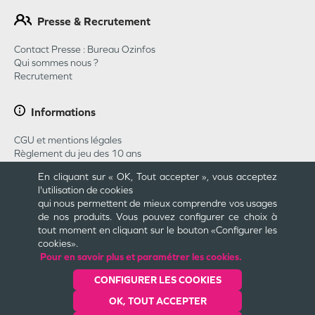
Presse & Recrutement
Contact Presse : Bureau Ozinfos
Qui sommes nous ?
Recrutement
Informations
CGU et mentions légales
Règlement du jeu des 10 ans
Règlement du jeu concours Pharmababy 2026
En cliquant sur « OK, Tout accepter », vous acceptez
CGU Carte Cadeau
l'utilisation de cookies
Plan du site
qui nous permettent de mieux comprendre vos usages
Cookies et confidentialité
de nos produits. Vous pouvez configurer ce choix à
Engagements
tout moment en cliquant sur le bouton «Configurer les
cookies».
Pour en savoir plus et paramétrer les cookies.
Une création
CONFIGURER LES COOKIES
OK, TOUT ACCEPTER
Dernière mise à jour le
07/08/2026
© Valwin
2025