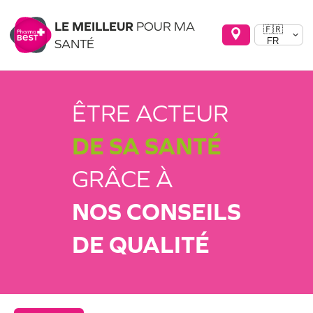
LE MEILLEUR
POUR MA
🇫🇷
FR
SANTÉ
ÊTRE ACTEUR
DE SA SANTÉ
GRÂCE À
NOS CONSEILS
DE QUALITÉ