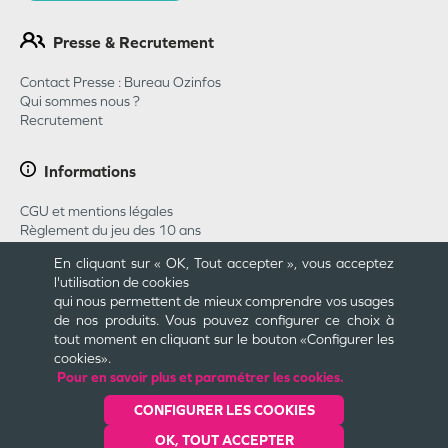
Presse & Recrutement
Contact Presse : Bureau Ozinfos
Qui sommes nous ?
Recrutement
Informations
CGU et mentions légales
Règlement du jeu des 10 ans
Règlement du jeu concours Pharmababy 2026
En cliquant sur « OK, Tout accepter », vous acceptez
CGU Carte Cadeau
l'utilisation de cookies
Plan du site
qui nous permettent de mieux comprendre vos usages
Cookies et confidentialité
de nos produits. Vous pouvez configurer ce choix à
Engagements
tout moment en cliquant sur le bouton «Configurer les
cookies».
Pour en savoir plus et paramétrer les cookies.
Une création
CONFIGURER LES COOKIES
OK, TOUT ACCEPTER
Dernière mise à jour le
09/08/2026