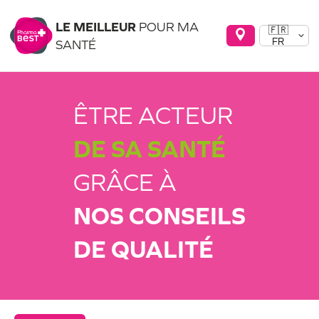
LE MEILLEUR
POUR MA
🇫🇷
FR
SANTÉ
ÊTRE ACTEUR
DE SA SANTÉ
GRÂCE À
NOS CONSEILS
DE QUALITÉ