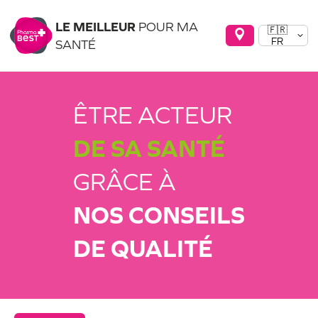
LE MEILLEUR
POUR MA
🇫🇷
FR
SANTÉ
ÊTRE ACTEUR
DE SA SANTÉ
GRÂCE À
NOS CONSEILS
DE QUALITÉ