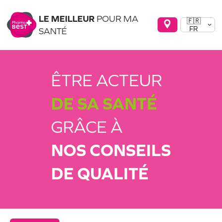
LE MEILLEUR
POUR MA
🇫🇷
FR
SANTÉ
ÊTRE ACTEUR
DE SA SANTÉ
GRÂCE À
NOS CONSEILS
DE QUALITÉ