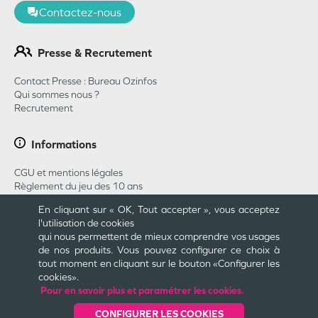
Contactez-nous
Presse & Recrutement
Contact Presse : Bureau Ozinfos
Qui sommes nous ?
Recrutement
Informations
CGU et mentions légales
Règlement du jeu des 10 ans
Règlement du jeu concours Pharmababy 2026
En cliquant sur « OK, Tout accepter », vous acceptez
CGU Carte Cadeau
l'utilisation de cookies
Plan du site
qui nous permettent de mieux comprendre vos usages
Cookies et confidentialité
de nos produits. Vous pouvez configurer ce choix à
Engagements
tout moment en cliquant sur le bouton «Configurer les
cookies».
Pour en savoir plus et paramétrer les cookies.
Une création
CONFIGURER LES COOKIES