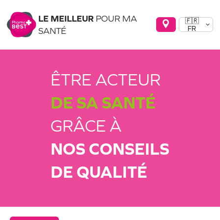
LE MEILLEUR
POUR MA
🇫🇷
FR
SANTÉ
ÊTRE ACTEUR
DE SA SANTÉ
GRÂCE À
NOS CONSEILS
DE QUALITÉ