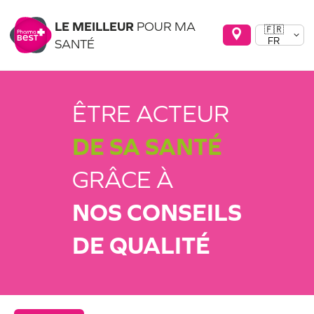
LE MEILLEUR
POUR MA
🇫🇷
FR
SANTÉ
ÊTRE ACTEUR
DE SA SANTÉ
GRÂCE À
NOS CONSEILS
DE QUALITÉ