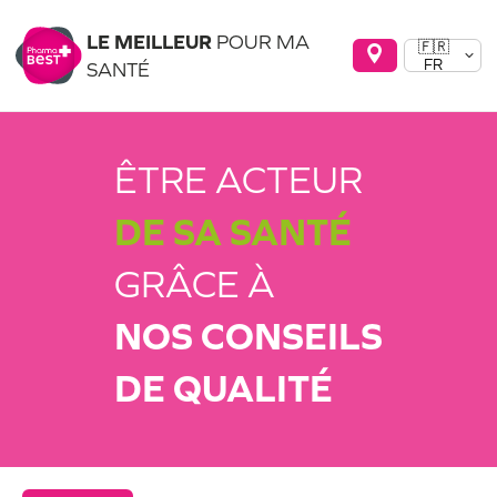
LE MEILLEUR
POUR MA
🇫🇷
FR
SANTÉ
ÊTRE ACTEUR
DE SA SANTÉ
GRÂCE À
NOS CONSEILS
DE QUALITÉ