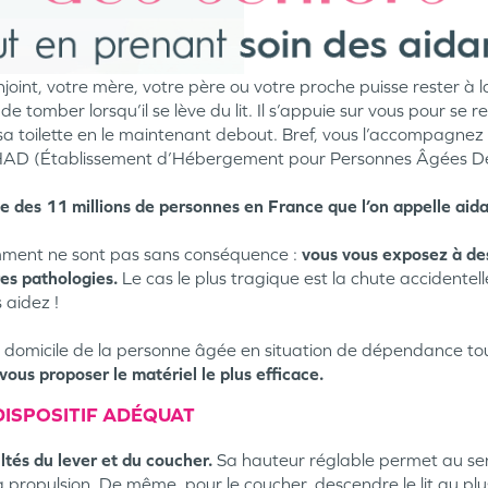
oint, votre mère, votre père ou votre proche puisse rester à la
 de tomber lorsqu’il se lève du lit. Il s’appuie sur vous pour se 
 sa toilette en le maintenant debout. Bref, vous l’accompagnez
EPHAD (Établissement d’Hébergement pour Personnes Âgées 
rtie des 11 millions de personnes en France que l’on appelle aid
mment ne sont pas sans conséquence :
vous vous exposez à des
res pathologies.
Le cas le plus tragique est la chute accidentel
 aidez !
à domicile de la personne âgée en situation de dépendance to
ous proposer le matériel le plus efficace.
DISPOSITIF ADÉQUAT
ultés du lever et du coucher.
Sa hauteur réglable permet au seni
 la propulsion. De même, pour le coucher, descendre le lit au p