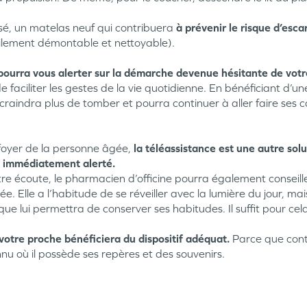
isé, un matelas neuf qui contribuera
à prévenir le risque d’esca
ilement démontable et nettoyable).
pourra vous alerter sur la démarche devenue hésitante de votr
e faciliter les gestes de la vie quotidienne. En bénéficiant d
raindra plus de tomber et pourra continuer à aller faire ses c
e foyer de la personne âgée,
la téléassistance est une autre sol
a immédiatement alerté.
re écoute, le pharmacien d’officine pourra également conseill
 Elle a l’habitude de se réveiller avec la lumière du jour, mais 
ique lui permettra de conserver ses habitudes. Il suffit pour cel
votre proche bénéficiera du dispositif adéquat.
Parce que conti
u où il possède ses repères et des souvenirs.