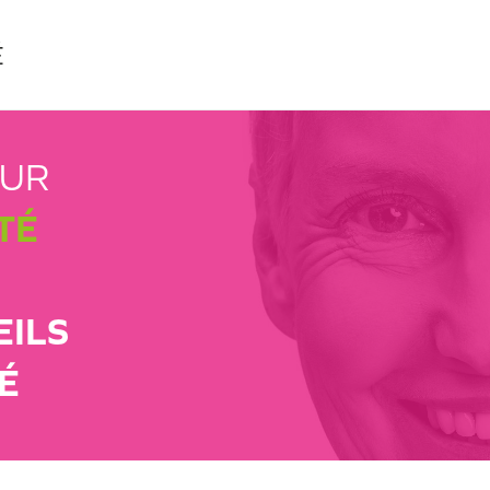
É
EUR
TÉ
EILS
É