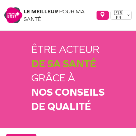
LE MEILLEUR
POUR MA
🇫🇷
FR
SANTÉ
ÊTRE ACTEUR
DE SA SANTÉ
GRÂCE À
NOS CONSEILS
DE QUALITÉ