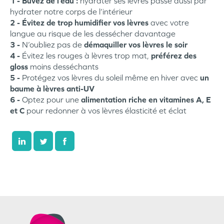
1 - Buvez de l’eau :
hydrater ses lèvres passe aussi par
hydrater notre corps de l’intérieur
2 -
Évitez de trop humidifier
vos lèvres
avec votre
langue au risque de les dessécher davantage
3 -
N’oubliez pas de
démaquiller vos lèvres le soir
4 -
Évitez les rouges à lèvres trop mat,
préférez des
gloss
moins desséchants
5 -
Protégez vos lèvres du soleil même en hiver avec
un
baume à lèvres anti-UV
6 -
Optez pour une
alimentation riche en vitamines A, E
et C
pour redonner à vos lèvres élasticité et éclat