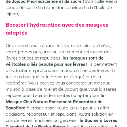
de Jojoba Pharmascience et de sucre
(trois cuillerées à
soupe de sucre fin blanc dans environ 5 cl d’huile de
jojoba).
Booster l’hydratation avec des masques
adaptés
Que ce soit pour réparer les lèvres les plus abîmées,
soulager des gerçures ou simplement retrouver des
lèvres douces et repulpées,
les masques sont de
véritables alliés beauté pour nos lèvres !
Ils permettent
d’hydrater en profondeur la peau si fine des lèvres (5
fois plus fine que celle de notre visage) et de la
régénérer. Vous pouvez vous concocter un masque
maison à base de miel et de yaourt que vous laisserez
reposer une dizaine de minutes ou opter pour
le
Masque Cica Natura Pansement Réparateur de
Sanoflore
à laisser poser toute la nuit pour un effet
apaisant, réparateur et repulpant. Autre solution en
cas de lèvres fendillées ou gercées :
le Baume à Lèvres
Cicaplast de La Roche-Posay
. Il contribue à renforcer la