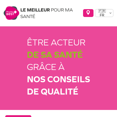
LE MEILLEUR
POUR MA
🇫🇷
FR
SANTÉ
ÊTRE ACTEUR
DE SA SANTÉ
GRÂCE À
NOS CONSEILS
DE QUALITÉ