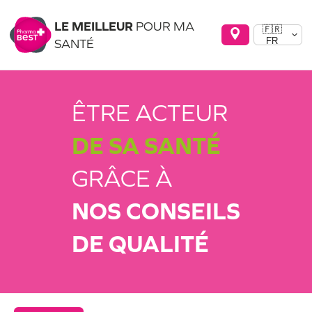
LE MEILLEUR
POUR MA
🇫🇷
FR
SANTÉ
ÊTRE ACTEUR
DE SA SANTÉ
GRÂCE À
NOS CONSEILS
DE QUALITÉ