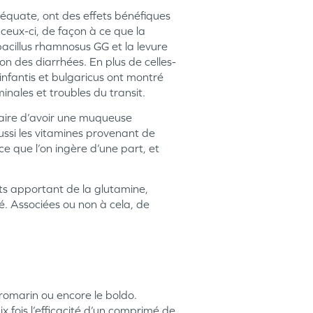
déquate, ont des effets bénéfiques
 ceux-ci, de façon à ce que la
bacillus rhamnosus GG et la levure
n des diarrhées. En plus de celles-
infantis et bulgaricus ont montré
minales et troubles du transit.
essaire d’avoir une muqueuse
ussi les vitamines provenant de
e que l’on ingère d’une part, et
ts apportant de la glutamine,
é. Associées ou non à cela, de
e romarin ou encore le boldo.
 fois l’efficacité d’un comprimé de