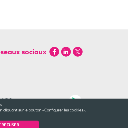
éseaux sociaux
by 2026
Une création
es
cliquant sur le bouton «Configurer les cookies».
Dernière mise à jour le
07/08/2026
© Valwin
2025
 REFUSER