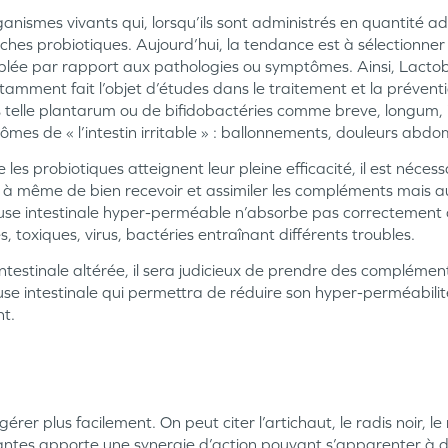
anismes vivants qui, lorsqu’ils sont administrés en quantité a
souches probiotiques. Aujourd’hui, la tendance est à sélectionner
ciblée par rapport aux pathologies ou symptômes. Ainsi, Lacto
mment fait l’objet d’études dans le traitement et la préventio
es telle plantarum ou de bifidobactéries comme breve, longum, 
ômes de « l’intestin irritable » : ballonnements, douleurs abdo
ue les probiotiques atteignent leur pleine efficacité, il est néc
a à même de bien recevoir et assimiler les compléments mais a
euse intestinale hyper-perméable n’absorbe pas correctement c
, toxiques, virus, bactéries entraînant différents troubles.
ntestinale altérée, il sera judicieux de prendre des complémen
se intestinale qui permettra de réduire son hyper-perméabilit
nt.
rer plus facilement. On peut citer l’artichaut, le radis noir, l
lantes apporte une synergie d’action pouvant s’apparenter à dix