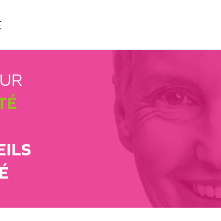
É
EUR
TÉ
EILS
É