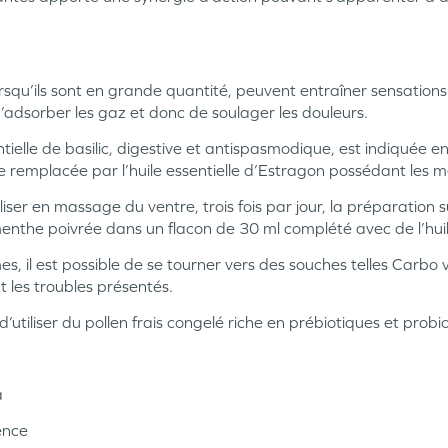
orsqu’ils sont en grande quantité, peuvent entraîner sensation
adsorber les gaz et donc de soulager les douleurs.
ntielle de basilic, digestive et antispasmodique, est indiquée en
 remplacée par l’huile essentielle d’Estragon possédant les 
liser en massage du ventre, trois fois par jour, la préparation 
nthe poivrée dans un flacon de 30 ml complété avec de l’h
es, il est possible de se tourner vers des souches telles Carbo
nt les troubles présentés.
 d’utiliser du pollen frais congelé riche en prébiotiques et probi
a
ence