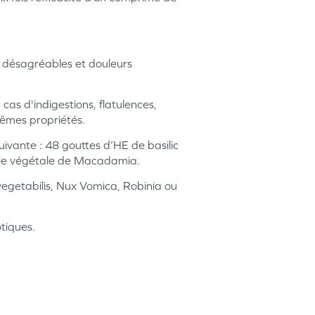
s désagréables et douleurs
 cas d'indigestions, flatulences,
mêmes propriétés.
suivante : 48 gouttes d’HE de basilic
uile végétale de Macadamia.
 vegetabilis, Nux Vomica, Robinia ou
otiques.