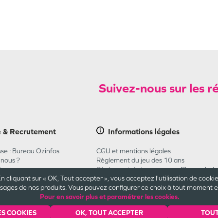
Suivez-nous sur les r
e & Recrutement
Informations
légales
se : Bureau Ozinfos
CGU et mentions légales
nous ?
Règlement du jeu des 10 ans
t
Règlement du jeu concours Pharmaba
n cliquant sur « OK, Tout accepter », vous acceptez l'utilisation de cooki
CGU Carte Cadeau
ges de nos produits. Vous pouvez configurer ce choix à tout moment en 
Plan du site
Pour en savoir plus et paramétrer les cookies.
Cookies et confidentialité
Engagements
ES COOKIES
OK, TOUT ACCEPTER
TOUT