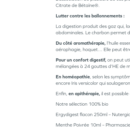
Citrate de Bétaïne®.
Lutter contre les ballonnements :
La digestion produit des gaz qui, l
abdominales. Le charbon permet d’
Du côté aromathérapie,
l’huile esse
aérophagie, hoquet… Elle peut être
Pour un confort digestif,
on peut uti
mélangées à 24 gouttes d’HE de me
En homéopathie
, selon les symptôm
encore Iris versicolor qui soulagero
Enfin,
en apithérapie,
il est possible
Notre sélection 100% bio
Ergydigest flacon 250ml – Nutergi
Menthe Poivrée 10ml – Pharmasci