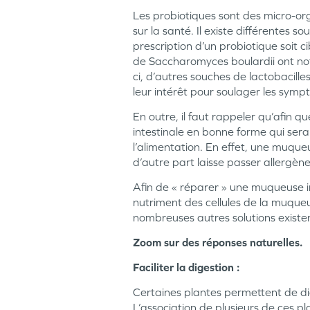
Les probiotiques sont des micro-org
sur la santé. Il existe différentes 
prescription d’un probiotique soit 
de Saccharomyces boulardii ont nota
ci, d’autres souches de lactobacill
leur intérêt pour soulager les sympt
En outre, il faut rappeler qu’afin q
intestinale en bonne forme qui ser
l’alimentation. En effet, une muqu
d’autre part laisse passer allergènes
Afin de « réparer » une muqueuse i
nutriment des cellules de la muqueu
nombreuses autres solutions existe
Zoom sur des réponses naturelles.
Faciliter la digestion :
Certaines plantes permettent de digé
L’association de plusieurs de ces p