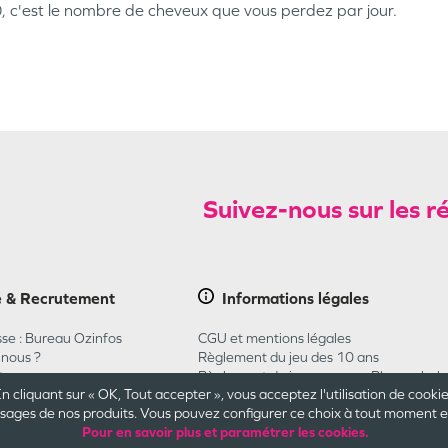
 c'est le nombre de cheveux que vous perdez par jour.
Suivez-nous sur les r
e & Recrutement
Informations
légales
se : Bureau Ozinfos
CGU et mentions légales
nous ?
Règlement du jeu des 10 ans
t
Règlement du jeu concours Pharmaba
n cliquant sur « OK, Tout accepter », vous acceptez l'utilisation de cooki
CGU Carte Cadeau
ges de nos produits. Vous pouvez configurer ce choix à tout moment en 
Plan du site
Pour en savoir plus et paramétrer les cookies.
Cookies et confidentialité