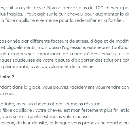
s, suit un cycle de vie. Si vous perdez plus de 100 cheveux par
s fragiles, il faut agir sur le cuir chevelu pour augmenter la den
 fibre capillaire elle-même pour la redensifier et la fortifier.
casionnée par différents facteurs de stress, d’âge et de modi
t oligoéléments, mais aussi d’agressions extérieures (pollution
interrogées sur l’importance de la beauté des cheveux, et c
arques soucieuses de votre beauté d’apporter des solutions op
n pleine santé, avec du volume et de la tenue.
laire ?
ardant dans la glace, vous pouvez rapidement vous rendre c
mptômes :
illaire, avec un cheveu affaibli et moins résistant.
 fibre capillaire : votre cheveu est manifestement plus fin, et 
vous sentez qu’elle est moins volumineuse.
heveux, de leur densité, et lorsque vous prenez une douche ou s