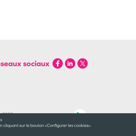
éseaux sociaux
by 2026
Une création
es
cliquant sur le bouton «Configurer les cookies».
Dernière mise à jour le
07/08/2026