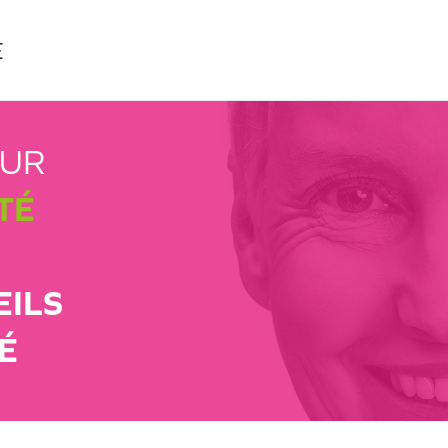
É
EUR
TÉ
EILS
É