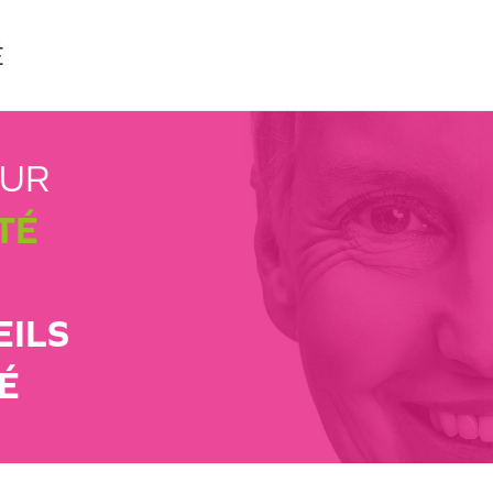
É
EUR
TÉ
EILS
É