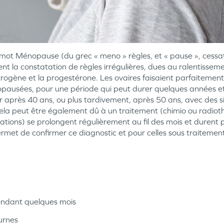
le mot Ménopause (du grec « meno » règles, et « pause », cessa
nt la constatation de règles irrégulières, dues au ralentisse
strogène et la progestérone. Les ovaires faisaient parfaitement 
pausées, pour une période qui peut durer quelques années et
r après 40 ans, ou plus tardivement, après 50 ans, avec des s
. Cela peut être également dû à un traitement (chimio ou radiot
ons) se prolongent régulièrement au fil des mois et durent pl
rmet de confirmer ce diagnostic et pour celles sous traitemen
pendant quelques mois
urnes