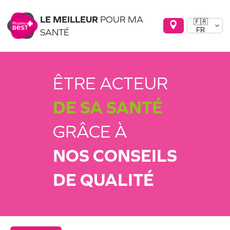
LE MEILLEUR
POUR MA
🇫🇷
FR
SANTÉ
ÊTRE ACTEUR
DE SA SANTÉ
GRÂCE À
NOS CONSEILS
DE QUALITÉ