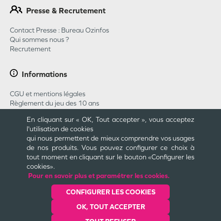
Presse & Recrutement
Contact Presse : Bureau Ozinfos
Qui sommes nous ?
Recrutement
Informations
CGU et mentions légales
Règlement du jeu des 10 ans
Règlement du jeu concours Pharmababy 2026
En cliquant sur « OK, Tout accepter », vous acceptez
CGU Carte Cadeau
l'utilisation de cookies
Plan du site
qui nous permettent de mieux comprendre vos usages
Cookies et confidentialité
de nos produits. Vous pouvez configurer ce choix à
Engagements
tout moment en cliquant sur le bouton «Configurer les
cookies».
Pour en savoir plus et paramétrer les cookies.
Une création
CONFIGURER LES COOKIES
OK, TOUT ACCEPTER
Dernière mise à jour le
10/08/2026
© Valwin
2025