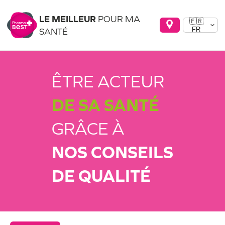
LE MEILLEUR
POUR MA
🇫🇷
FR
SANTÉ
ÊTRE ACTEUR
DE SA SANTÉ
GRÂCE À
NOS CONSEILS
DE QUALITÉ