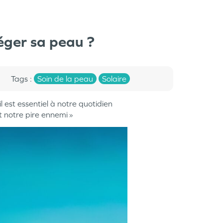
éger sa peau ?
Tags
:
Soin de la peau
Solaire
il est essentiel à notre quotidien
et notre pire ennemi »