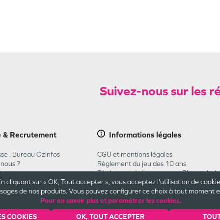
Suivez-nous sur les r
e & Recrutement
Informations
légales
se : Bureau Ozinfos
CGU et mentions légales
nous ?
Règlement du jeu des 10 ans
t
Règlement du jeu concours Pharmaba
n cliquant sur « OK, Tout accepter », vous acceptez l'utilisation de cooki
CGU Carte Cadeau
ges de nos produits. Vous pouvez configurer ce choix à tout moment en 
Plan du site
Pour en savoir plus et paramétrer les cookies.
Cookies et confidentialité
Engagements
ES COOKIES
OK, TOUT ACCEPTER
TOUT