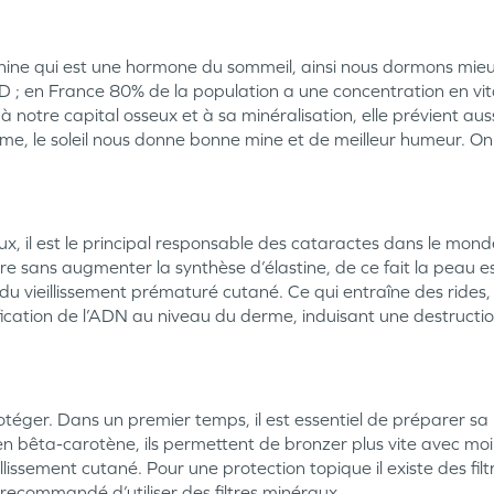
tonine qui est une hormone du sommeil, ainsi nous dormons mieux
 ; en France 80% de la population a une concentration en vit
à notre capital osseux et à sa minéralisation, elle prévient au
sme, le soleil nous donne bonne mine et de meilleur humeur. On 
x, il est le principal responsable des cataractes dans le monde.
re sans augmenter la synthèse d’élastine, de ce fait la peau e
r du vieillissement prématuré cutané. Ce qui entraîne des rides
cation de l’ADN au niveau du derme, induisant une destruction 
otéger. Dans un premier temps, il est essentiel de préparer sa pe
 bêta-carotène, ils permettent de bronzer plus vite avec moins
llissement cutané. Pour une protection topique il existe des fil
t recommandé d’utiliser des filtres minéraux.