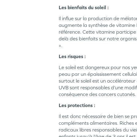
Les bienfaits du soleil :
Il influe sur la production de méla
augmente la synthèse de vitamine D
référence. Cette vitamine participe 
delà des bienfaits sur notre organi
».
Les risques :
Le soleil est dangereux pour nos yeu
peau par un épaississement cellulai
surtout le soleil est un accélérateu
UVB sont responsables d’une modifi
conséquence des cancers cutanés.
Les protections :
Il est donc nécessaire de bien se pr
compléments alimentaires. Riches en
radicaux libres responsables du viei
enfants jusqu’à l’âge de 3 ans il es