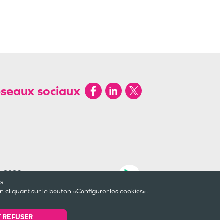
éseaux sociaux
by 2026
Une création
es
cliquant sur le bouton «Configurer les cookies».
Dernière mise à jour le
07/08/2026
© Valwin
2025
 REFUSER