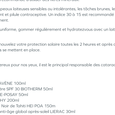
 peaux laiteuses sensibles ou intolérantes, les tâches brunes, l
t et pilule contraceptive. Un indice 30 à 15 est recommandé
ment.
iforme, gommer régulièrement et hydratezvous avec un lait apr
nouvelez votre protection solaire toutes les 2 heures et aprè
es se mettent en place.
eux pour nos yeux, il est le principal responsable des catarac
n AVÈNE 100ml
égère SPF 30 BIOTHERM 50ml
HE-POSAY 50ml
ICHY 200ml
e Noir de Tahiti HEI POA 150m
ti-âge global après-soleil LIERAC 30ml