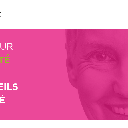
É
EUR
TÉ
EILS
É