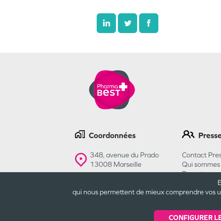
Coordonnées
Press
348, avenue du Prado
Contact Pres
13008
Marseille
Qui sommes 
Recrutemen
E
Contactez-nous
qui nous permettent de mieux comprendre vos usa
CONFIGURER L