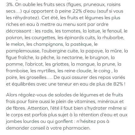
3%. On oublie les fruits secs (figues, pruneaux, raisins
secs…) qui apportent à peine 22% d’eau (sauf si vous
les réhydratez). Cet été, les fruits et légumes les plus
riches en eau à mettre au menu sont par ordre
décroissant : les radis, les tomates, la laitue, le fenouil, le
poivron, les courgettes, les épinards cuits, la rhubarbe,
le melon, les champignons, la pastèque, le
pamplemousse, l’aubergine cuite, la papaye, la mûre, la
figue fraîche, la pêche, la nectarine, le brugnon, la
pomme, l’abricot, les griottes, la mangue, la prune, la
framboise, les myrtilles, les reine claude, le coing , la
poire, les groseilles…. De quoi assurer des repas variés
et équilibrées avec une teneur en eau de plus de 82% !
Alors régalez-vous de salades de légumes et de fruits
frais pour faire aussi le plein de vitamines, minéraux et
de fibres. Attention, l’été il faut bien s’hydrater même si
le corps est parfois plus sujet à la rétention d’eau et aux
jambes lourdes ou qui gonflent : n’hésitez pas à
demander conseil à votre pharmacien.