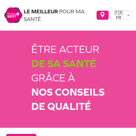
LE MEILLEUR
POUR MA
🇫🇷
FR
SANTÉ
ÊTRE ACTEUR
DE SA SANTÉ
GRÂCE À
NOS CONSEILS
DE QUALITÉ