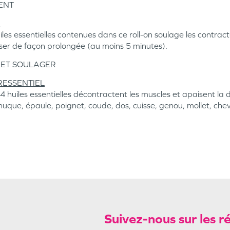
MENT
É
es essentielles contenues dans ce roll-on soulage les contractu
sser de façon prolongée (au moins 5 minutes).
 ET SOULAGER
PURESSENTIEL
huiles essentielles décontractent les muscles et apaisent la d
 nuque, épaule, poignet, coude, dos, cuisse, genou, mollet, chev
Suivez-nous sur les r