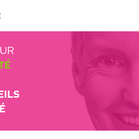
É
EUR
TÉ
EILS
É