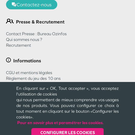
Contactez-nous
Presse & Recrutement
Contact Presse : Bureau Ozinfos
Qui sommes nous ?
Recrutement
Informations
CGU et mentions légales
Règlement du jeu des 10 ans
Règlement du jeu concours Pharmababy 2026
En cliquant sur « OK, Tout accepter », vous acceptez
CGU Carte Cadeau
l'utilisation de cookies
Plan du site
qui nous permettent de mieux comprendre vos usages
Cookies et confidentialité
de nos produits. Vous pouvez configurer ce choix à
Engagements
tout moment en cliquant sur le bouton «Configurer les
cookies».
Pour en savoir plus et paramétrer les cookies.
Une création
CONFIGURER LES COOKIES