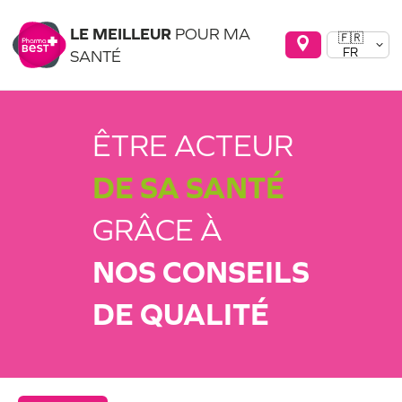
LE MEILLEUR
POUR MA
🇫🇷
FR
SANTÉ
ÊTRE ACTEUR
DE SA SANTÉ
GRÂCE À
NOS CONSEILS
DE QUALITÉ